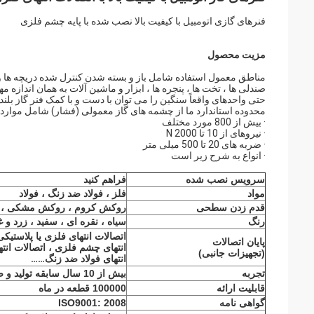
فنرهای گازی اتومبیل با کیفیت بالا نصب شده با پایه چشم فلزی
مزیت محصول
مناطق معمول استفاده شامل باز و بسته شدن کنترل شده دریچه ها و هو
صندلی ها ، تخت ها ، پنجره ها ، ابزار و ماشین آلات به همان اندازه م
حتی واحدهای واقعاً سنگین را می توان با دست و با کمک فنر گاز بلند 
محدوده استاندارد ما از چشمه های گاز معمولی (فشار) شامل موارد
· بیش از 800 مورد مختلف
· نیروهای از 10 تا 2000 N
· ضربه های 20 تا 500 میلی متر
· انواع به شرح زیر است
سرویس نصب شده
فراهم کنید
مواد
فلز ، فولاد ضد زنگ ، فولاد
قدم زدن سطحی
روکش کروم ، روکش مشکی ، رو
رنگ
سیاه ، نقره ای ، سفید ، زرد و غ
اتصالات انتهای فلزی یا پلاستیک
پایان اتصالات
(تجهیزات جانبی)
انتهای فولاد ضد زنگ
……
تجربه
بیش از 10 سال سابقه تولید و صادرات
قابلیت ارائه
100000 قطعه در ماه
گواهی نامه
ISO9001: 2008