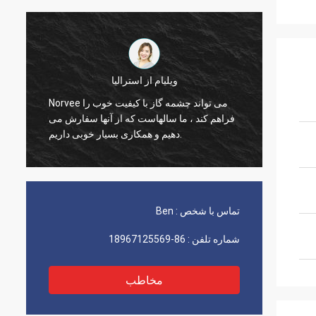
ویلیام از استرالیا
زودنی مواد
Norvee می تواند چشمه گاز با کیفیت خوب را
، هرگز
فراهم کند ، ما سالهاست که از آنها سفارش می
تباً از
دهیم و همکاری بسیار خوبی داریم.
تماس با شخص :
Ben
شماره تلفن :
86-18967125569
مخاطب