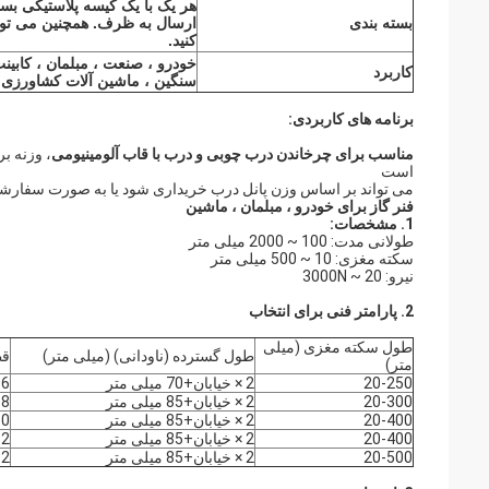
هر یک با یک کیسه پلاستیکی بست
بسته بندی
ارسال به ظرف. همچنین می توا
کنید.
خودرو ، صنعت ، مبلمان ، کابین
کاربرد
سنگین ، ماشین آلات کشاورزی
برنامه های کاربردی:
مناسب برای چرخاندن درب چوبی و درب با قاب آلومینیومی
، وزنه ب
است
می تواند بر اساس وزن پانل درب خریداری شود یا به صورت سفارش
فنر گاز برای خودرو ، مبلمان ، ماشین
1. مشخصات:
طولانی مدت: 100 ~ 2000 میلی متر
سکته مغزی: 10 ~ 500 میلی متر
نیرو: 20 ~ 3000N
2. پارامتر فنی برای انتخاب
طول سکته مغزی (میلی
طول گسترده (ناودانی) (میلی متر)
قط
متر)
20-250
2 × خیابان+70 میلی متر
6
20-300
2 × خیابان+85 میلی متر
8
20-400
2 × خیابان+85 میلی متر
10
20-400
2 × خیابان+85 میلی متر
12
20-500
2 × خیابان+85 میلی متر
12