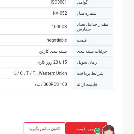
گواهی
ISO9001
شماره مدل
NV-052
مقدار حداقل تعداد
100PCS
سفارش
قیمت
negotiable
جزئیات بسته بندی
بسته بندی کارتن
زمان تحویل
15 تا 20 روز کاری
شرایط پرداخت
L / C ، T / T ، Western Union
قابلیت ارائه
100 000PCS / ماه
بهترین قیمت
اکنون تماس بگیرید