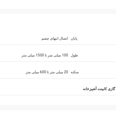
سمیت از روسیه
بیل از ایالات متحده
ما با نروژ بیش از 10 سال همکاری می کنیم ، ما
ما از سال 2005 به بعد چشمه های اف
پایان
اتصال انتهای چشم
نباکو را سفارش می دهیم و
موسیقی را از نوروی سفارش داده ایم 
در زمان تحویل ، کیفیت بسیار
مشکل کیفیتی وجود ندارد و ما از همیشه مر
مناسبی را ارائه دهند.
آنها سفارش می دهیم.
طول
100 میلی متر تا 1500 میلی متر
سکته
20 میلی متر تا 600 میلی متر
گازی کابینت آشپزخانه