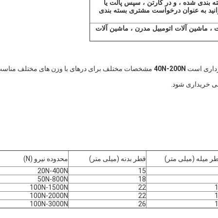
ه بندی شده ، و در کارتن ، سپس پالت یا
نید به عنوان درخواست مشتری بسته بندی
ت ، ماشین آلات اتومبیل مدرن ، ماشین آلات
رداری است
40N-200N
مشخصات مختلف برای درهای با وزن های مختلف مناس
ی خریداری شود.
ر میله (میلی متر)
قطر بدنه (میلی متر)
محدوده نیرو (N)
20N-400N
15
50N-800N
18
100N-1500N
22
100N-2000N
22
100N-3000N
26