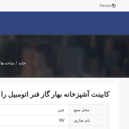
Persian
خانه
/
شاخه های
کابینت آشپزخانه بهار گاز فنر اتومبیل ر
محل منبع
چین
نام تجاری
NV