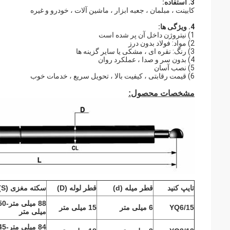
3. استفاده:
کابینت ، مبلمان ، جعبه ابزار ، ماشین آلات ، خودرو و غیره
4. ویژگی ها:
1) نیتروژن داخل آن پر شده است
2) مواد: فولاد بدون درز
3) رنگ: نقره ای ، مشکی یا سایر گزینه ها
4) بدون سر و صدا ، عملکرد روان
5) نصب آسان
6) قیمت رقابتی ، کیفیت بالا ، تحویل سریع ، خدمات خوب
مشخصات محصول:
تایپ کنید
قطر میله (d)
قطر لوله (D)
سکته مغزی (S)
88 میلی متر
50
YQ6/15
6 میلی متر
15 میلی متر
میلی متر
84 میلی متر
45