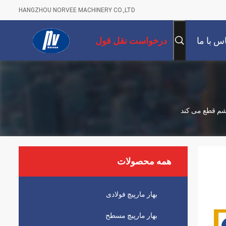
HANGZHOU NORVEE MACHINERY CO.,LTD
س با ما
درخواست نقل قول
 چشم قطع می کند
همه محصولات
بهار مارپیچ فولادی
بهار مارپیچ مسطح