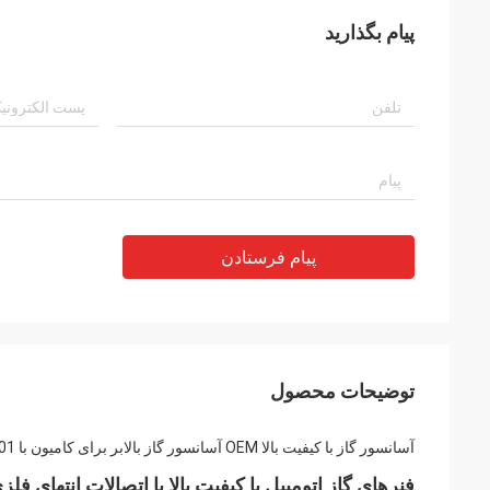
پیام بگذارید
پیام فرستادن
توضیحات محصول
آسانسور گاز با کیفیت بالا OEM آسانسور گاز بالابر برای کامیون با ISO9001
فنرهای گاز اتومبیل با کیفیت بالا با اتصالات انتهای ف