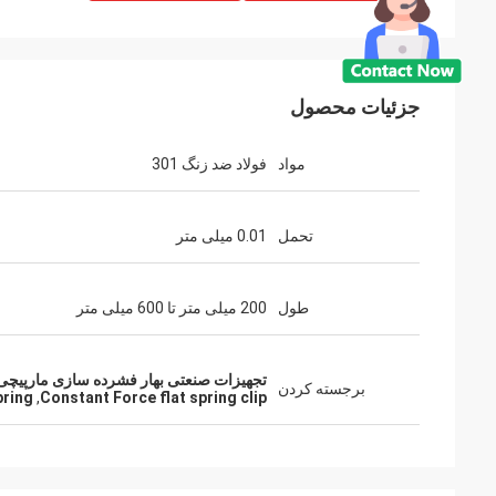
جزئیات محصول
دیوید ا
مواد
فولاد ضد زنگ 301
چشمه های توتون و ت
آنها می توانند 
تحمل
0.01 میلی متر
طول
200 میلی متر تا 600 میلی متر
تجهیزات صنعتی بهار فشرده سازی مارپیچی,
برجسته کردن
pring
,
Constant Force flat spring clip