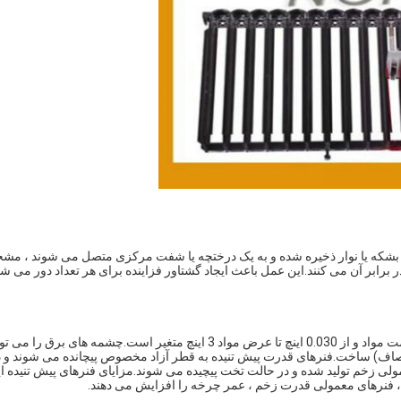
ه ، بشکه یا نوار ذخیره شده و به یک درختچه یا شفت مرکزی متصل می شوند ، م
برابر آن می کنند.این عمل باعث ایجاد گشتاور فزاینده برای هر تعداد دور می شود
قابلیت های ما در چشمه های قدرت از 0.002 اینچ تا 0.125 اینچ ضخامت مواد و از 0.030 اینچ تا عرض مواد 3 اینچ متغیر است.چشمه های برق را
 صاف) ساخت.فنرهای قدرت پیش تنیده به قطر آزاد مخصوص پیچانده می شوند و د
ولی زخم تولید شده و در حالت تخت پیچیده می شوند.مزایای فنرهای پیش تنیده ا
ل ، فنرهای معمولی قدرت زخم ، عمر چرخه را افزایش می دهند.