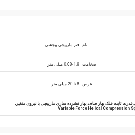
سمیت از روسیه
بیل از ایالات متحده
ما با نروژ بیش از 10 سال همکاری می کنیم ، ما
ما از سال 2005 به بعد چشمه های اف
نام
فنر مارپیچی پیچشی
نباکو را سفارش می دهیم و
موسیقی را از نوروی سفارش داده ایم 
در زمان تحویل ، کیفیت بسیار
مشکل کیفیتی وجود ندارد و ما از همیشه مر
مناسبی را ارائه دهند.
آنها سفارش می دهیم.
ضخامت
0.08-1.8 میلی متر
عرض
8 تا 20 میلی متر
قدرت ثابت فلک بهار صاف,بهار فشرده سازی مارپیچی با نیروی متغیر
,
Variable Force Helical Compression S