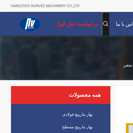
HANGZHOU NORVEE MACHINERY CO.,LTD
س با ما
درخواست نقل قول
متغیر
همه محصولات
بهار مارپیچ فولادی
بهار مارپیچ مسطح