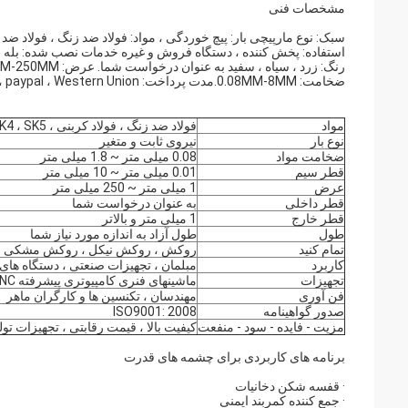
مشخصات فنی
سبک: نوع مارپیچی بار: پیچ خوردگی ، مواد: فولاد ضد زنگ ، فولاد ضد 
استفاده: پخش کننده ، دستگاه فروش و غیره خدمات نصب شده: بله ، نم
رنگ: زرد ، سیاه ، سفید به عنوان درخواست شما. عرض: 1MM-250MM
ضخامت: 0.08MM-8MM.مدت پرداخت: TT ، L/C ، paypal ، Western Union
مواد
فولاد ضد زنگ ، فولاد کربنی ، 62Si2Mn ، 60Si2Mn ، 65Mn ، SK4 ، SK5
نوع بار
نیروی ثابت و متغیر
ضخامت مواد
0.08 میلی متر ~ 1.8 میلی متر
قطر سیم
0.01 میلی متر ~ 10 میلی متر
عرض
1 میلی متر ~ 250 میلی متر
قطر داخلی
به عنوان درخواست شما
قطر خارج
1 میلی متر و بالاتر
طول
طول آزاد به اندازه مورد نیاز شما
تمام کنید
روکش ، روکش نیکل ، روکش مشکی نیز 
کاربرد
مبلمان ، تجهیزات صنعتی ، دستگاه های 
تجهیزات
ماشینهای فنری کامپیوتری پیشرفته CNC با دقت و کارایی بالا
فن آوری
مهندسان ، تکنسین ها و کارگران ماهر
صدور گواهینامه
ISO9001: 2008
مزیت - فایده - سود - منفعت
کیفیت بالا ، قیمت رقابتی ، تجهیزات تو
برنامه های کاربردی برای چشمه های قدرت
· قفسه شکن دخانیات
· جمع کننده کمربند ایمنی