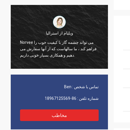
ویلیام از استرالیا
زودنی مواد
Norvee می تواند چشمه گاز با کیفیت خوب را
، هرگز
فراهم کند ، ما سالهاست که از آنها سفارش می
تباً از
دهیم و همکاری بسیار خوبی داریم.
تماس با شخص :
Ben
شماره تلفن :
86-18967125569
مخاطب