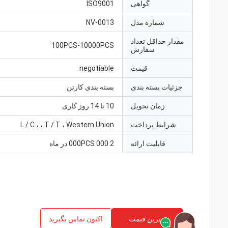
گواهی
ISO9001
شماره مدل
NV-0013
مقدار حداقل تعداد
100PCS-10000PCS
سفارش
قیمت
negotiable
جزئیات بسته بندی
بسته بندی کارتن
زمان تحویل
10 تا 14 روز کاری
شرایط پرداخت
L / C ، ، T / T ، Western Union
قابلیت ارائه
2 000 000PCS در ماه
بهترین قیمت
اکنون تماس بگیرید