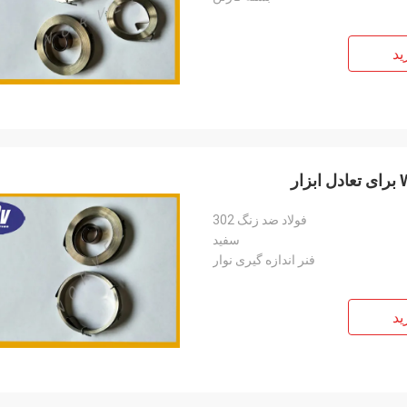
ید
ر
فولاد ضد زنگ 302
سفید
فنر اندازه گیری نوار
ید