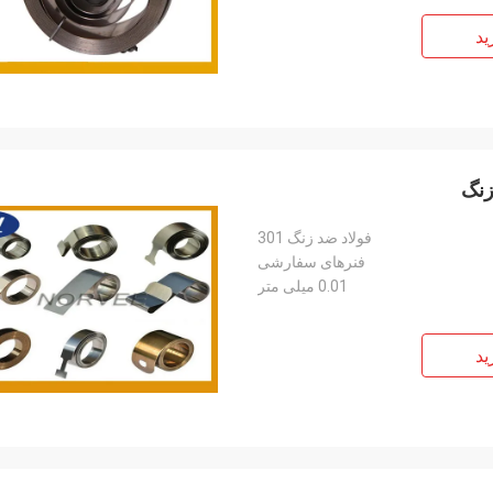
ید
زنگ
فولاد ضد زنگ 301
فنرهای سفارشی
0.01 میلی متر
ید