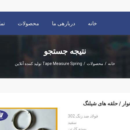
خانه
دربارهی ما
محصولات
تما
نتیجه جستجو
خانه
/
محصولات
/
Tape Measure Spring تولید کننده آنلاین
فولاد ضد زنگ 302
سفید
بسته کارتن