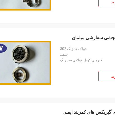
ید
فولاد ضد زنگ 302
سفید
فنرهای کویل فولادی ضد زنگ
ید
ی گیربکس های کمربند ایمنی