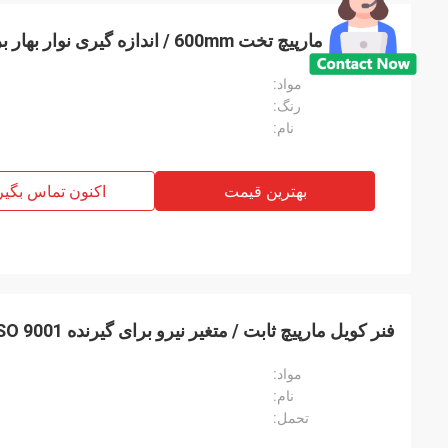
بهار کویل مارپیچ تخت 600mm / اندازه گیری نوار بهار برای سگهای قابل جمع شدن
مواد:
دیوید ا
رنگ:
نام:
چشمه های توتون و ت
آنها می توانند 
بهترین قیمت
اکنون تماس بگیر
فنر کویل مارپیچ ثابت / متغیر نیرو برای گیرنده ISO 9001 تأیید شده است
مواد:
نام:
تحمل: