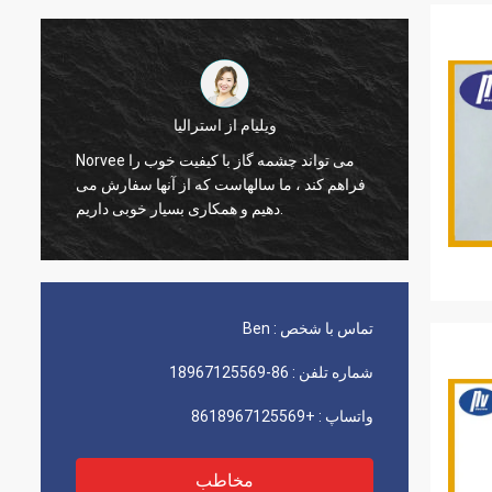
ویلیام از استرالیا
زودنی مواد
Norvee می تواند چشمه گاز با کیفیت خوب را
، هرگز
فراهم کند ، ما سالهاست که از آنها سفارش می
تباً از
دهیم و همکاری بسیار خوبی داریم.
تماس با شخص :
Ben
شماره تلفن :
86-18967125569
واتساپ :
+8618967125569
مخاطب