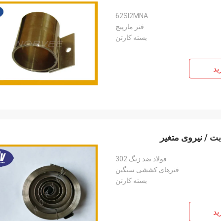
62SI2MNA
فنر مارپیچ
بسته کارتن
ید
ت / نیروی متغیر
فولاد ضد زنگ 302
فنرهای کششی سنگین
بسته کارتن
ید