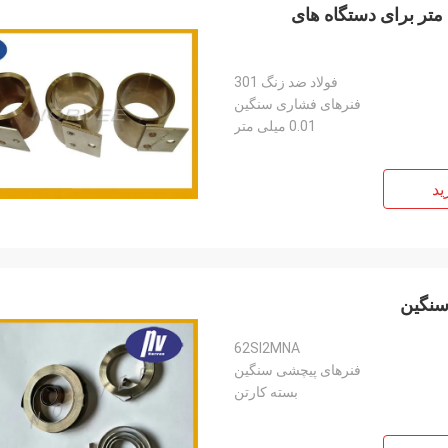
پیچ معمولی 0.08 - ضخامت 1.8 میلی متر برای دستگاه های
فولاد ضد زنگ 301
فنرهای فشاری سنگین
0.01 میلی متر
ید
62SI2MNA
فنرهای پیچشی سنگین
بسته کارتن