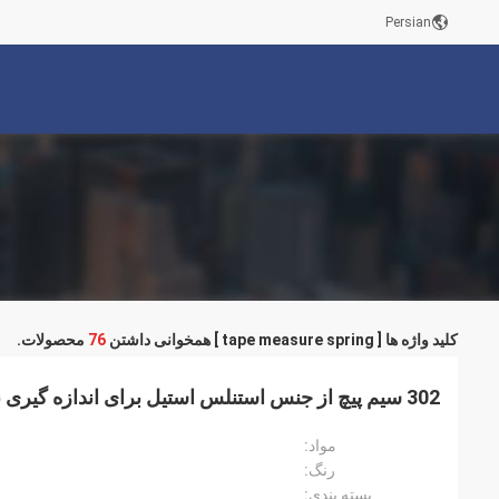
Persian
کلید واژه ها [ tape measure spring ] همخوانی داشتن
76
محصولات.
302 سیم پیچ از جنس استنلس استیل برای اندازه گیری نوار / حلقه های شیلنگ
مواد:
رنگ:
بسته بندی: