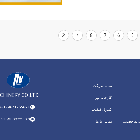
8
7
6
5
نمایه شرکت
HINERY CO.,LTD
کارخانه تور
+8618967125569
کنترل کیفیت
ben@norvee.com
سیاست حفظ حریم خصوصی
تماس با ما