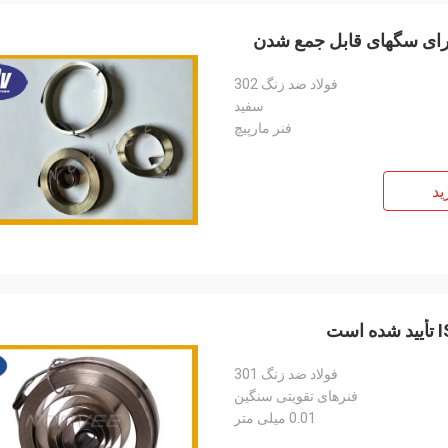
فولاد ضد زنگ 302
سمیت از روسیه
بیل از ایالات متحده
سفید
فنر مارپیچ
ما با نروژ بیش از 10 سال همکاری می کنیم ، ما
ما از سال 2005 به بعد چشمه های اف
نباکو را سفارش می دهیم و
موسیقی را از نوروی سفارش داده ایم 
در زمان تحویل ، کیفیت بسیار
مشکل کیفیتی وجود ندارد و ما از همیشه مر
ید
مناسبی را ارائه دهند.
آنها سفارش می دهیم.
فولاد ضد زنگ 301
فنرهای تقویتی سنگین
0.01 میلی متر