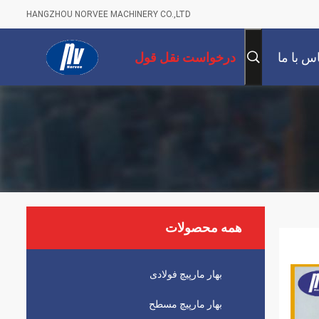
HANGZHOU NORVEE MACHINERY CO.,LTD
س با ما
درخواست نقل قول
همه محصولات
بهار مارپیچ فولادی
بهار مارپیچ مسطح